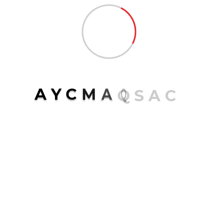
Buscar
CATEGORÍAS
A
Y
C
M
A
Q
S
A
C
Cargador Frontal
1
Volvo
1